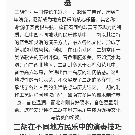
基
二胡作为中国传统乐器之一，起源于唐代，历经千
年演变，逐渐成为地方民乐的核心乐器。其名称“二
胡”源于其两根琴弦，象征着简约却富有表现力的特
质。在中国不同地域的民乐体系中，二胡以其独特
的音色和灵活的演奏方式，融入各地文化，形成了
鲜明的地域风格。例如，在江南地区，二胡常用于
吴侬软语的苏州评弹，音色细腻柔美，宛如流水潺
潺；而在西北地区，二胡则多见于秦腔和花儿中，
音色高亢激昂，传递出黄土高原的壮阔情感。这种
地域性的音乐表达，不仅展现了二胡的多样性，也
承载了各地人民的生活情感与历史记忆。二胡的制
作工艺同样因地域而异，如南方多用紫檀木制作琴
身，音色温润，而北方则偏好硬木，音色更显刚
劲。这些差异使得二胡在地方民乐中成为连接文化
与情感的桥梁。
二胡在不同地方民乐中的演奏技巧