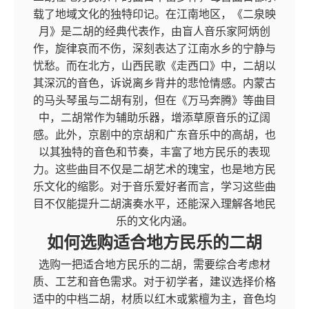
载了地域文化的独特印记。在江南地区，《二泉映
月》是二胡的经典代表作，由盲人音乐家阿炳创
作，旋律哀而不伤，深刻表达了江南水乡的宁静与
忧愁。而在北方，山西民歌《走西口》中，二胡以
其深沉的音色，诉说离乡背井的悲怆情感。内蒙古
的马头琴虽与二胡有别，但在《万马奔腾》等曲目
中，二胡常作为辅助乐器，增添草原音乐的辽阔
感。此外，京剧中的京胡和广东音乐中的高胡，也
以其独特的音色和节奏，丰富了地方民乐的表现
力。这些曲目不仅是二胡艺术的瑰宝，也是地方民
乐文化的缩影。对于音乐爱好者而言，学习这些曲
目不仅能提升二胡演奏水平，还能深入理解各地民
乐的文化内涵。
如何选购适合地方民乐的二胡
选购一把适合地方民乐的二胡，需要综合考虑材
质、工艺和音色需求。对于初学者，建议选择价格
适中的中档二胡，材质以红木或紫檀为主，音色均