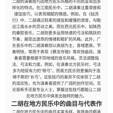
二胡的演奏技巧因地方民乐风格的不同而呈现出多
样化的特点。在江南民乐中，二胡演奏注重滑音和
揉弦技巧，以表现细腻的情感。例如，在《姑苏
行》中，二胡通过轻柔的揉弦和缓慢的滑音，勾勒
出江南水乡的灵动之美。而在西北民乐中，如陕西
的秦腔音乐，二胡则更多运用快速的弓法和跳跃的
节奏，展现出激昂的情绪和粗犷的风格。此外，广
东音乐中的二胡演奏则以高胡为主，音域更高，节
奏明快，常用于表现《赛龙夺锦》等欢快曲目。演
奏者需要根据不同地域的音乐风格，灵活调整指
法、弓法和力度。例如，在演奏北方民乐时，弓法
多为短促有力的“顿弓”，而南方民乐则更偏向于连
绵不断的“长弓”。这些技巧的差异不仅体现了二胡
的适应性，也为演奏者提供了广阔的创作空间。无
论是新手还是专业人士，掌握这些技巧都能让二胡
在地方民乐中焕发出独特的魅力。
二胡在地方民乐中的曲目与代表作
二胡在地方民乐中的曲目丰富多样，每首曲目都承