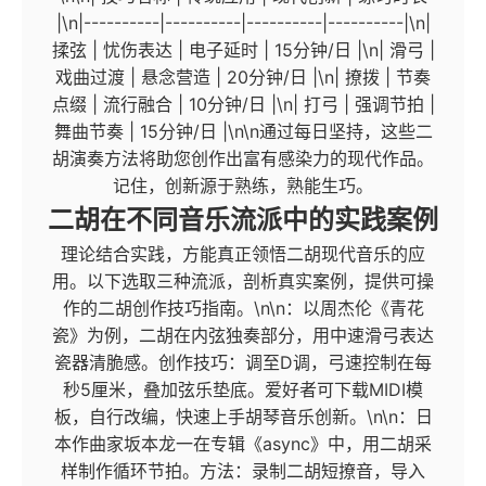
|\n|----------|----------|----------|----------|\n|
揉弦 | 忧伤表达 | 电子延时 | 15分钟/日 |\n| 滑弓 |
戏曲过渡 | 悬念营造 | 20分钟/日 |\n| 撩拨 | 节奏
点缀 | 流行融合 | 10分钟/日 |\n| 打弓 | 强调节拍 |
舞曲节奏 | 15分钟/日 |\n\n通过每日坚持，这些二
胡演奏方法将助您创作出富有感染力的现代作品。
记住，创新源于熟练，熟能生巧。
二胡在不同音乐流派中的实践案例
理论结合实践，方能真正领悟二胡现代音乐的应
用。以下选取三种流派，剖析真实案例，提供可操
作的二胡创作技巧指南。\n\n：以周杰伦《青花
瓷》为例，二胡在内弦独奏部分，用中速滑弓表达
瓷器清脆感。创作技巧：调至D调，弓速控制在每
秒5厘米，叠加弦乐垫底。爱好者可下载MIDI模
板，自行改编，快速上手胡琴音乐创新。\n\n：日
本作曲家坂本龙一在专辑《async》中，用二胡采
样制作循环节拍。方法：录制二胡短撩音，导入