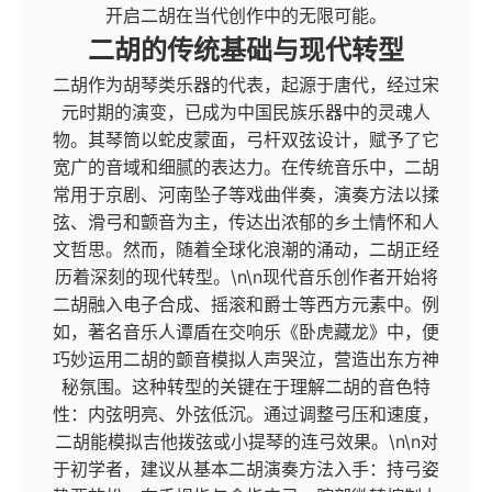
开启二胡在当代创作中的无限可能。
二胡的传统基础与现代转型
二胡作为胡琴类乐器的代表，起源于唐代，经过宋
元时期的演变，已成为中国民族乐器中的灵魂人
物。其琴筒以蛇皮蒙面，弓杆双弦设计，赋予了它
宽广的音域和细腻的表达力。在传统音乐中，二胡
常用于京剧、河南坠子等戏曲伴奏，演奏方法以揉
弦、滑弓和颤音为主，传达出浓郁的乡土情怀和人
文哲思。然而，随着全球化浪潮的涌动，二胡正经
历着深刻的现代转型。\n\n现代音乐创作者开始将
二胡融入电子合成、摇滚和爵士等西方元素中。例
如，著名音乐人谭盾在交响乐《卧虎藏龙》中，便
巧妙运用二胡的颤音模拟人声哭泣，营造出东方神
秘氛围。这种转型的关键在于理解二胡的音色特
性：内弦明亮、外弦低沉。通过调整弓压和速度，
二胡能模拟吉他拨弦或小提琴的连弓效果。\n\n对
于初学者，建议从基本二胡演奏方法入手：持弓姿