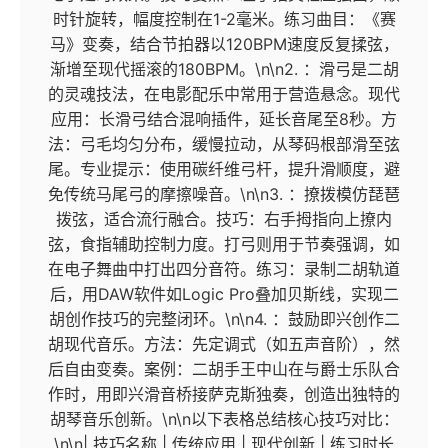
时针旋转，幅度控制在1-2毫米。练习曲目：《赛
马》变奏，结合节拍器以120BPM速度反复揉弦，
渐增至现代摇滚的180BPM。\n\n2. ：滑弓是二胡
的灵魂技法，在电影配乐中常用于营造悬念。现代
应用：长滑弓结合混响插件，延长音尾至8秒。方
法：弓毛均匀分布，缓慢拉动，从琴码根部滑至弦
尾。专业提示：使用碳纤维弓杆，提升滑顺度，避
免传统马尾弓的摩擦噪音。\n\n3. ：撩拨模仿琵琶
拨弦，适合流行融合。技巧：右手拇指向上撩内
弦，食指辅助控制力度。打弓则用于节奏强调，如
在电子舞曲中打出四分音符。练习：录制二胡轨道
后，用DAW软件如Logic Pro叠加贝斯线，实现二
胡创作技巧的完整闭环。\n\n4. ：鼓励即兴创作二
胡现代音乐。方法：先定调式（如五声音阶），然
后自由变奏。案例：二胡手王中山在与爵士乐队合
作时，用即兴滑音桥接萨克斯独奏，创造出独特的
胡琴音乐创新。\n\n以下表格总结核心技巧对比：
\n\n| 技巧名称 | 传统应用 | 现代创新 | 练习时长