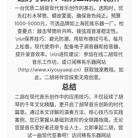
一台优质二胡是现代音乐创作的基石。选购时，优
先红杉木琴筒、蟒皮蒙面，确保音色纯正。预算
1000-5000元，可选品牌如上海民族乐器一厂。检
查要点：敲击琴筒听共鸣，拨弦观音准稳定性。
\n\n保养技巧：避光防潮，用软布擦拭弓毛，每月
上松香。现代使用中，配备电子调音器和拾音器，
提升录音效率。\n\n进阶建议：参加在线二胡现代
音乐工作坊，或订阅稀有乐器网站
（http://www.xiyouyueqi.cn）获取独家教程。如
此，二胡将伴您探索无限创意。
总结
二胡在现代音乐创作中的应用技巧，不仅延续了胡
琴的千年文化精髓，更开启了胡琴音乐创新的时代
篇章。通过本文详解的演奏方法、核心技巧与实践
案例，您已掌握从基础到进阶的全链路指南。无论
您是音乐爱好者还是专业人士，立即拿起二胡，尝
试一曲现代变奏吧！访问稀有乐器网站