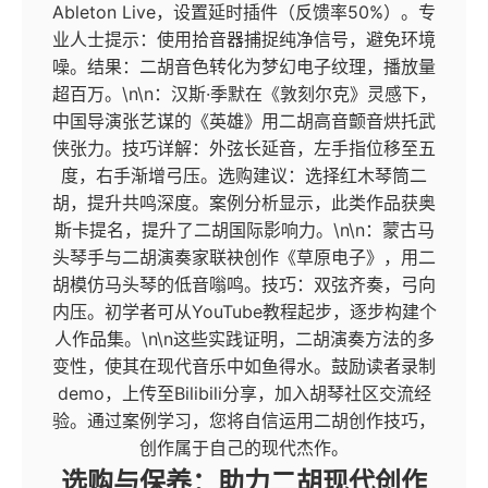
Ableton Live，设置延时插件（反馈率50%）。专
业人士提示：使用拾音器捕捉纯净信号，避免环境
噪。结果：二胡音色转化为梦幻电子纹理，播放量
超百万。\n\n：汉斯·季默在《敦刻尔克》灵感下，
中国导演张艺谋的《英雄》用二胡高音颤音烘托武
侠张力。技巧详解：外弦长延音，左手指位移至五
度，右手渐增弓压。选购建议：选择红木琴筒二
胡，提升共鸣深度。案例分析显示，此类作品获奥
斯卡提名，提升了二胡国际影响力。\n\n：蒙古马
头琴手与二胡演奏家联袂创作《草原电子》，用二
胡模仿马头琴的低音嗡鸣。技巧：双弦齐奏，弓向
内压。初学者可从YouTube教程起步，逐步构建个
人作品集。\n\n这些实践证明，二胡演奏方法的多
变性，使其在现代音乐中如鱼得水。鼓励读者录制
demo，上传至Bilibili分享，加入胡琴社区交流经
验。通过案例学习，您将自信运用二胡创作技巧，
创作属于自己的现代杰作。
选购与保养：助力二胡现代创作