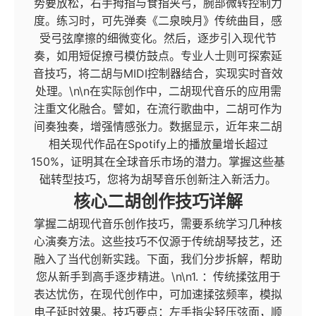
势要放松，右手拇指与食指夹弓，腕部微转控制力
度。练习时，可先弹奏《二泉映月》传统曲目，感
受弓弦摩擦的细微变化。然后，逐步引入现代节
奏，如用短促撩弓模仿鼓点。专业人士则可探索延
音技巧，将二胡与MIDI控制器结合，实现实时音效
处理。\n\n在实际创作中，二胡现代音乐的应用需
注重文化融合。譬如，在流行歌曲中，二胡可作为
间奏独奏，增强情感张力。数据显示，近年来二胡
相关现代作品在Spotify上的播放量增长超过
150%，证明其在全球音乐市场的潜力。掌握这些基
础转型技巧，您将为胡琴音乐创新注入新活力。
核心二胡创作技巧详解
掌握二胡现代音乐创作技巧，需要系统学习几种核
心演奏方法。这些技巧不仅源于传统胡琴技艺，还
融入了当代创新实践。下面，我们分步拆解，帮助
您从新手到高手逐步精进。\n\n1. ：传统揉弦用于
表达忧伤，在现代创作中，可加速揉弦频率，模拟
电子延时效果。技巧要点：左手指尖轻压弦面，顺